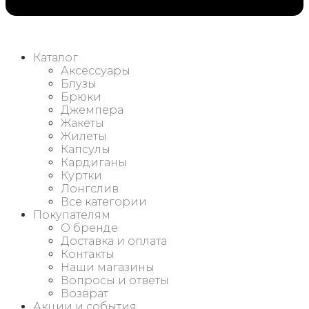
Каталог
Аксессуары
Блузы
Брюки
Джемпера
Жакеты
Жилеты
Капсулы
Кардиганы
Куртки
Лонгслив
Все категории
Покупателям
О бренде
Доставка и оплата
Контакты
Наши магазины
Вопросы и ответы
Возврат
Акции и события