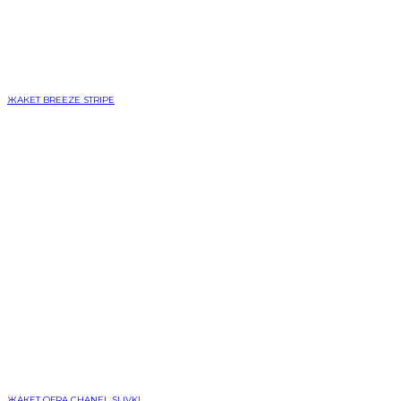
ЖАКЕТ BREEZE STRIPE
ЖАКЕТ OFRA CHANEL SLIVKI